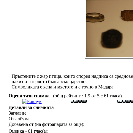
Пръстените с жар птица, които според надписа са среднов
накит от първото българско царство.
Символиката е ясна и мястото и е точно в Мадара.
Оцени тази снимка
(общ рейтинг : 1.9 от 5 с 61 гласа)
Детайли за снимката
Заглавие:
От албума:
Добавена от (на фотоапарата за още):
Оценка - 61 глас(а):