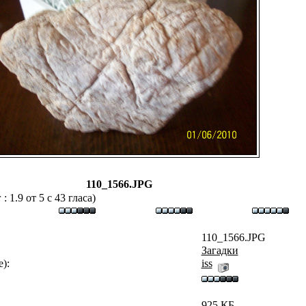
110_1566.JPG
 1.9 от 5 с 43 гласа)
110_1566.JPG
Загадки
):
iss
925 КБ