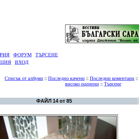
РИЯ
ФОРУМ
ТЪРСЕНЕ
АЦИЯ
ВХОД
Списък от албуми
::
Последно качени
::
Последни коментари
:
високо оценени
::
Търсене
Галерия
>
Загадки
ФАЙЛ 14 от 85