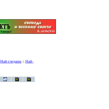
:
Най-гледани
::
Най-