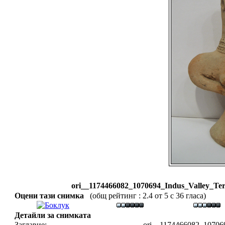
ori__1174466082_1070694_Indus_Valley_Terr
Оцени тази снимка
(общ рейтинг : 2.4 от 5 с 36 гласа)
Детайли за снимката
Заглавие:
ori__1174466082_1070694