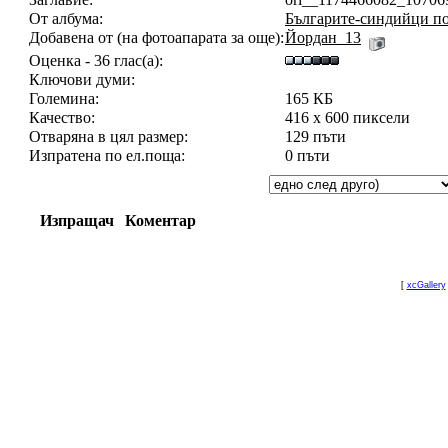
От албума:
Българите-синдийци по
Добавена от (на фотоапарата за още):
Йордан_13
Оценка - 36 глас(а):
Ключови думи:
Големина:
165 КБ
Качество:
416 x 600 пиксели
Отваряна в цял размер:
129 пъти
Изпратена по ел.поща:
0 пъти
Изпращач
Коментар
[
xcGallery