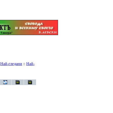
:
Най-гледани
::
Най-