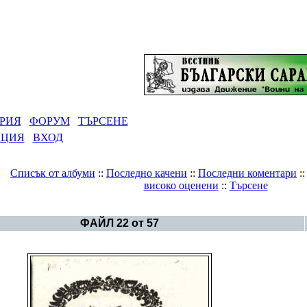
РИЯ
ФОРУМ
ТЪРСЕНЕ
АЦИЯ
ВХОД
Списък от албуми
::
Последно качени
::
Последни коментари
:
високо оценени
::
Търсене
Галерия
>
Българско изкуство
ФАЙЛ 22 от 57