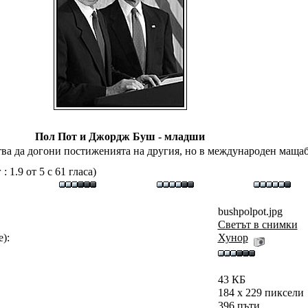
Пол Пот и Джордж Буш - младши
ва да догони постиженията на другия, но в международен мащаб
 1.9 от 5 с 61 гласа)
bushpolpot.jpg
Светът в снимки
):
Хунор
43 КБ
184 x 229 пиксели
396 пъти