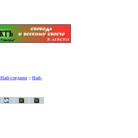
:
Най-гледани
::
Най-