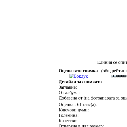
Единия се опит
Оцени тази снимка
(общ рейтинг :
Детайли за снимката
Заглавие:
От албума:
Добавена от (на фотоапарата за още
Оценка - 61 глас(а):
Ключови думи:
Големина:
Качество:
Отваряна в цял размер: