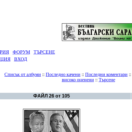
РИЯ
ФОРУМ
ТЪРСЕНЕ
АЦИЯ
ВХОД
Списък от албуми
::
Последно качени
::
Последни коментари
:
високо оценени
::
Търсене
Галерия
>
Светът в снимки
ФАЙЛ 26 от 105