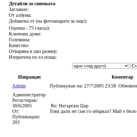
Детайли за снимката
Заглавие:
От албума:
Добавена от (на фотоапарата за още):
Оценка - 75 глас(а):
Ключови думи:
Големина:
Качество:
Отваряна в цял размер:
Изпратена по ел.поща:
Изпращач
Коментар
Admin
Публикуван на:
27/7/2005 23:58
Обновен
Администратор
Регистиран:
30/6/2005
Re: Негърски Цар
От:
Това дали не съм го объркал? Май е било
Публикации:
203