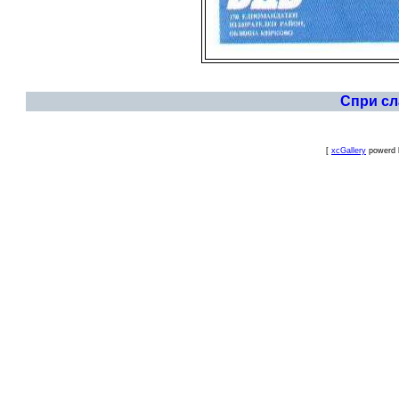
Спри с
[
xcGallery
powerd