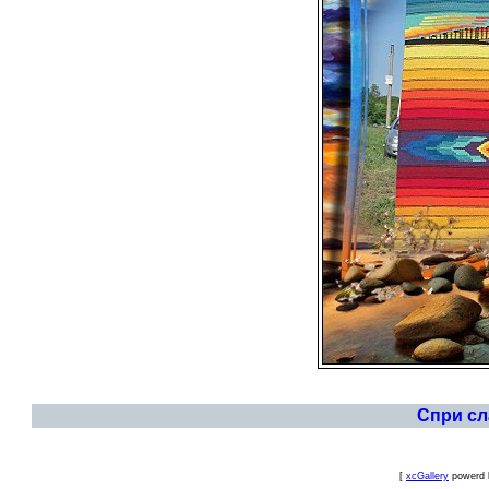
Спри с
[
xcGallery
powerd