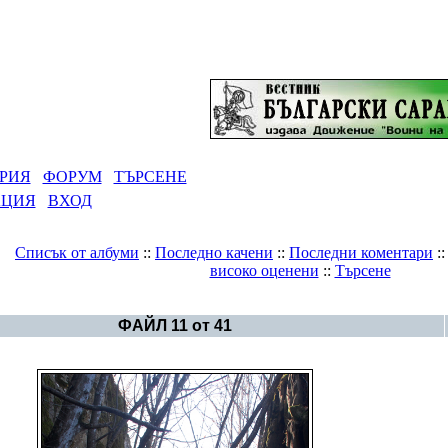
РИЯ
ФОРУМ
ТЪРСЕНЕ
АЦИЯ
ВХОД
Списък от албуми
::
Последно качени
::
Последни коментари
:
високо оценени
::
Търсене
Галерия
>
Руните в Стара Планина
ФАЙЛ 11 от 41