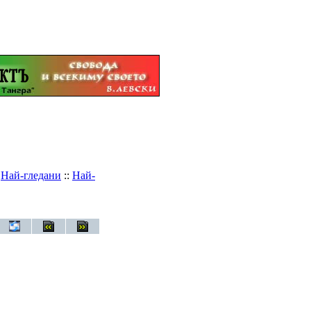
:
Най-гледани
::
Най-