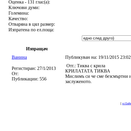
Оценка - 131 глас(а):
Ключови думи:
Големина:
Качество:
Отваряна в цял размер:
Изпратена по ел.поща:
Изпращач
Ванина
Публикуван на:
19/11/2015 23:0
Отг.: Тиква с крила
Регистиран:
27/1/2013
КРИЛАТАТА ТИКВА
От:
Мислимъ си че сме безсмъртни и
Публикации:
556
заслуженото.
[
xcGall