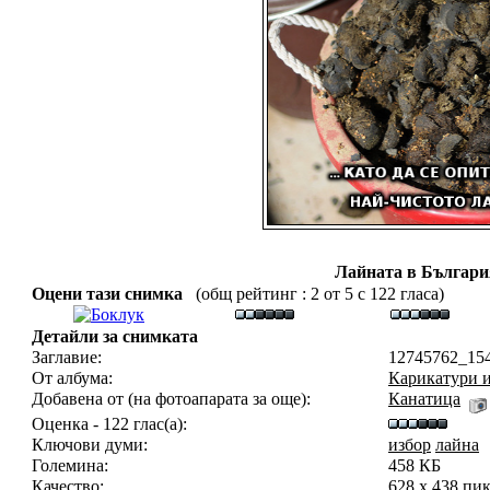
Лайната в Българи
Оцени тази снимка
(общ рейтинг : 2 от 5 с 122 гласа)
Детайли за снимката
Заглавие:
12745762_15
От албума:
Карикатури 
Добавена от (на фотоапарата за още):
Канатица
Оценка - 122 глас(а):
Ключови думи:
избор
лайна
Големина:
458 КБ
Качество:
628 x 438 пи