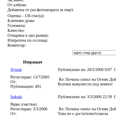
От албума:
Добавена от (на фотоапарата за още):
Оценка - 136 глас(а):
Ключови думи:
Големина:
Качество:
Отваряна в цял размер:
Изпратена по ел.поща:
Коментар:
Изпращач
Хунор
Публикуван на:
20/2/2006 0:07
О
Регистиран:
13/7/2005
Re: Почина синът на Огнян До
От:
Всички комунисти под земята!
Публикации:
491
Sokola
Публикуван на:
3/3/2006 22:39
О
Рядко участвал
Регистиран:
3/3/2006
Re: Почина синът на Огнян До
От:
Това не е достатъчно!сокола