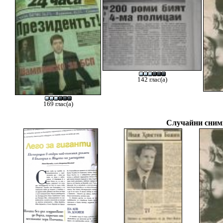
142 глас(а)
169 глас(а)
Случайни снимк