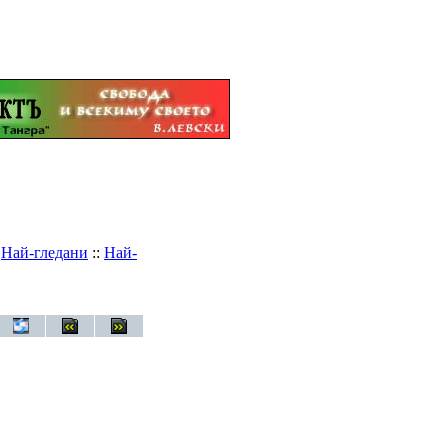
:
Най-гледани
::
Най-