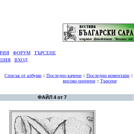
РИЯ
ФОРУМ
ТЪРСЕНЕ
АЦИЯ
ВХОД
Списък от албуми
::
Последно качени
::
Последни коментари
:
високо оценени
::
Търсене
рия
>
Надписи Брегалница, Македония – Бешевлиев
ФАЙЛ 4 от 7