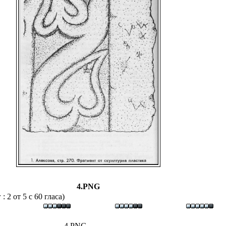
4.PNG
 2 от 5 с 60 гласа)
4.PNG