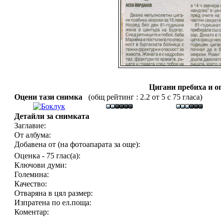
Цигани пребиха и о
Оцени тази снимка
(общ рейтинг : 2.2 от 5 с 75 гласа)
Детайли за снимката
Заглавие:
От албума:
Добавена от (на фотоапарата за още):
Оценка - 75 глас(а):
Ключови думи:
Големина:
Качество:
Отваряна в цял размер:
Изпратена по ел.поща:
Коментар: