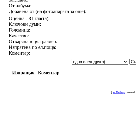
От албума:
Добавена от (на фотоапарата за още):
Оценка - 81 глас(а):
Ключови думи:
Големина:
Качество:
Отваряна в цял размер:
Изпратена по ел.поща:
Коментар:
Изпращач
Коментар
[
xcGallery
powerd