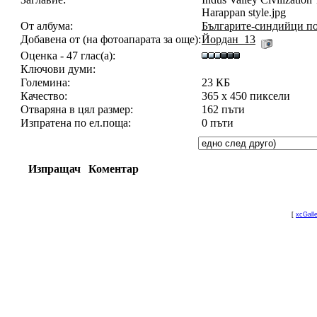
Harappan style.jpg
От албума:
Българите-синдийци по
Добавена от (на фотоапарата за още):
Йордан_13
Оценка - 47 глас(а):
Ключови думи:
Големина:
23 КБ
Качество:
365 x 450 пиксели
Отваряна в цял размер:
162 пъти
Изпратена по ел.поща:
0 пъти
Изпращач
Коментар
[
xcGall