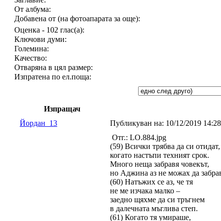
От албума:
Добавена от (на фотоапарата за още):
Оценка - 102 глас(а):
Ключови думи:
Големина:
Качество:
Отваряна в цял размер:
Изпратена по ел.поща:
Изпращач
Йордан_13
Публикуван на:
10/12/2019 14:
Отг.: LO.884.jpg
(59) Всички трябва да си отидат,
когато настъпи техният срок.
Много неща забравя човекът,
но Аджина аз не можах да забра
(60) Натъжих се аз, че тя
не ме изчака малко –
заедно щяхме да си тръгнем
в далечната мъглива степ.
(61) Когато тя умираше,