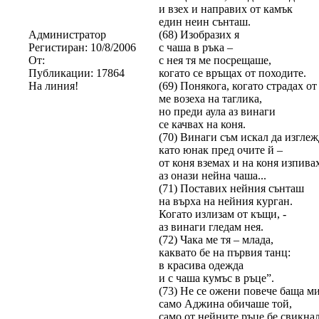
и взех и направих от камък
един неин сънташ.
Администратор
(68) Изобразих я
Регистиран:
10/8/2006
с чаша в ръка –
От:
с нея тя ме посрещаше,
Публикации:
17864
когато се връщах от походите.
На линия!
(69) Понякога, когато страдах от
ме возеха на таглика,
но преди аула аз винаги
се качвах на коня.
(70) Винаги съм искал да изгле
като юнак пред очите й –
от коня вземах и на коня изпива
аз онази нейна чаша...
(71) Поставих нейния сънташ
на върха на нейния курган.
Когато излизам от къщи, -
аз винаги гледам нея.
(72) Чака ме тя – млада,
каквато бе на първия танц:
в красива одежда
и с чаша кумъс в ръце”.
(73) Не се ожени повече баща ми
само Аджина обичаше той,
само от нейните ръце бе свикна