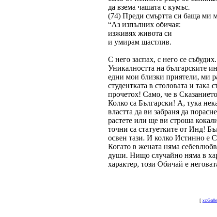
да взема чашата с кумъс.
(74) Преди смъртта си баща ми м
“Аз изпълних обичая:
изживях живота си
и умирам щастлив.
С него заспах, с него се събудих
Уникалността на българските ин
едни мои близки приятели, ми ра
студентката в столовата и така 
прочетох! Само, че в Сказанието
Колко са Български! А, тука нек
властта да ви забраня да порас
растете или ще ви строша кокали
точни са статуетките от Инд! Бъ
освен тази. И колко Истинно е 
Когато в жената няма себевлюбв
души. Нищо случайно няма в хара
характер, този Обичай е неговат
[
xcGall