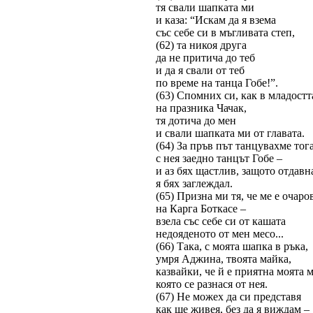
тя свали шапката ми
и каза: “Искам да я взема
със себе си в мъгливата степ,
(62) та никоя друга
да не притича до теб
и да я свали от теб
по време на танца Гобе!”.
(63) Спомних си, как в младостт
на празника Чачак,
тя дотича до мен
и свали шапката ми от главата.
(64) За пръв път танцувахме тог
с нея заедно танцът Гобе –
и аз бях щастлив, защото отдавн
я бях заглеждал.
(65) Призна ми тя, че ме е очаро
на Карга Боткасе –
взела със себе си от кашата
недояденото от мен месо...
(66) Така, с моята шапка в ръка,
умря Аджина, твоята майка,
казвайки, че й е приятна моята 
която се разнася от нея.
(67) Не можех да си представя
как ще живея, без да я виждам –