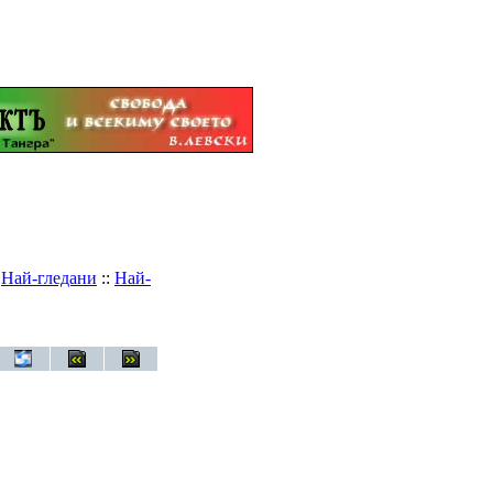
:
Най-гледани
::
Най-