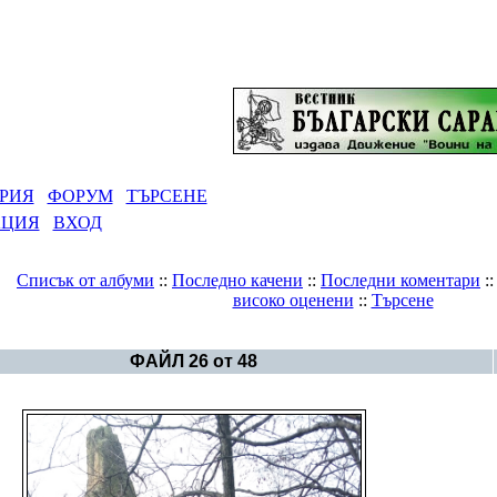
РИЯ
ФОРУМ
ТЪРСЕНЕ
АЦИЯ
ВХОД
Списък от албуми
::
Последно качени
::
Последни коментари
:
високо оценени
::
Търсене
Галерия
>
Aлбум Тракия и Средногорие
ФАЙЛ 26 от 48