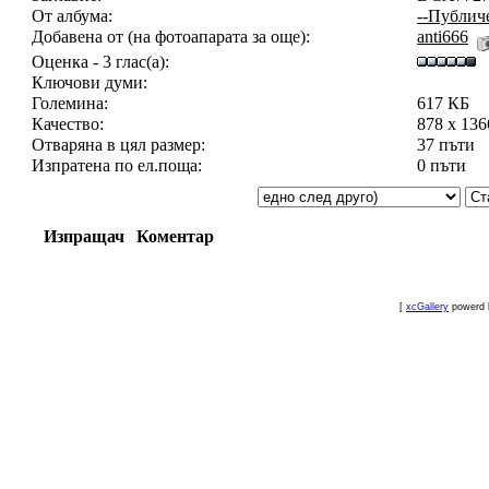
От албума:
--Публич
Добавена от (на фотоапарата за още):
anti666
Оценка - 3 глас(а):
Ключови думи:
Големина:
617 КБ
Качество:
878 x 13
Отваряна в цял размер:
37 пъти
Изпратена по ел.поща:
0 пъти
Изпращач
Коментар
[
xcGallery
powerd