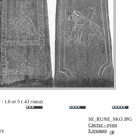
 1.6 от 5 с 43 гласа)
SE_RUNE_SKO.JPG
Светът - руни
):
Eлтимир