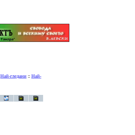
:
Най-гледани
::
Най-