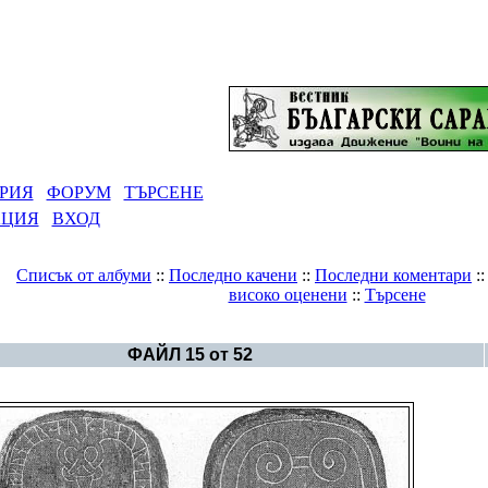
РИЯ
ФОРУМ
ТЪРСЕНЕ
АЦИЯ
ВХОД
Списък от албуми
::
Последно качени
::
Последни коментари
:
високо оценени
::
Търсене
Галерия
>
Светът - руни
ФАЙЛ 15 от 52