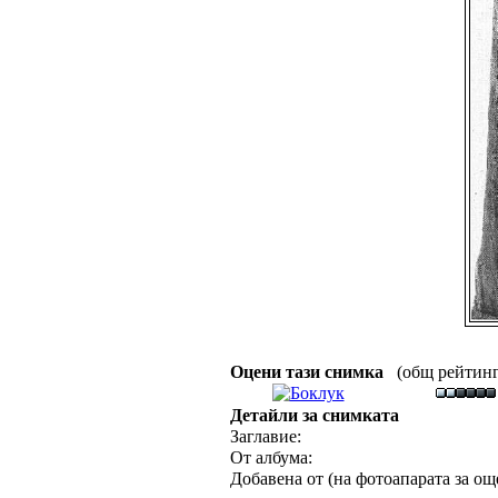
Оцени тази снимка
(общ рейтинг :
Детайли за снимката
Заглавие:
От албума:
Добавена от (на фотоапарата за още