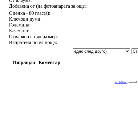
От албума:
Добавена от (на фотоапарата за още):
Оценка - 80 глас(а):
Ключови думи:
Големина:
Качество:
Отваряна в цял размер:
Изпратена по ел.поща:
Изпращач
Коментар
[
xcGallery
powerd