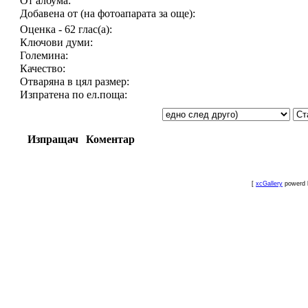
От албума:
Добавена от (на фотоапарата за още):
Оценка - 62 глас(а):
Ключови думи:
Големина:
Качество:
Отваряна в цял размер:
Изпратена по ел.поща:
Изпращач
Коментар
[
xcGallery
powerd