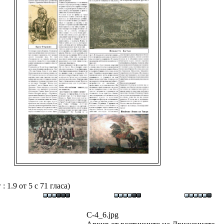
 1.9 от 5 с 71 гласа)
С-4_6.jpg