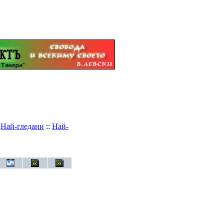
:
Най-гледани
::
Най-