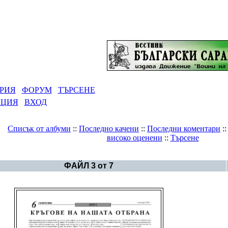
РИЯ
ФОРУМ
ТЪРСЕНЕ
АЦИЯ
ВХОД
Списък от албуми
::
Последно качени
::
Последни коментари
:
високо оценени
::
Търсене
Галерия
>
Архив от вестниците на Движението
ФАЙЛ 3 от 7