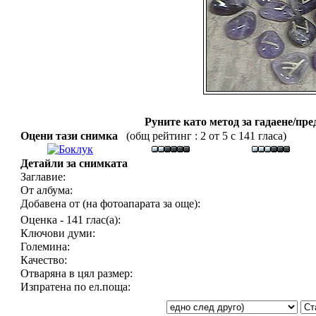
Руните като метод за гадаене/пре
Оцени тази снимка
(общ рейтинг : 2 от 5 с 141 гласа)
Детайли за снимката
Заглавие:
От албума:
Добавена от (на фотоапарата за още):
Оценка - 141 глас(а):
Ключови думи:
Големина:
Качество:
Отваряна в цял размер:
Изпратена по ел.поща: