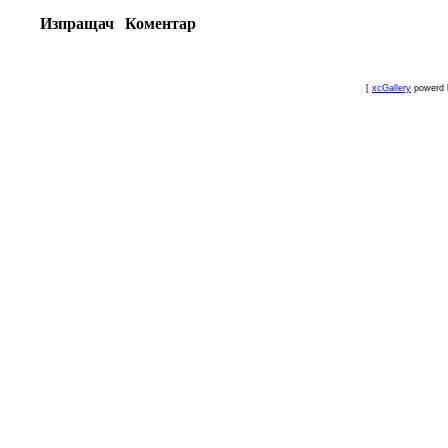
Изпращач
Коментар
[
xcGallery
powerd