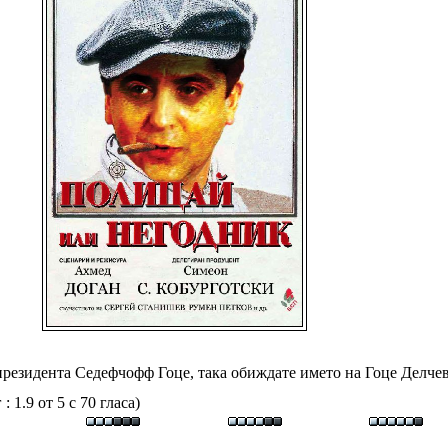
резидента Седефчофф Гоце, така обиждате името на Гоце Делчев
 1.9 от 5 с 70 гласа)