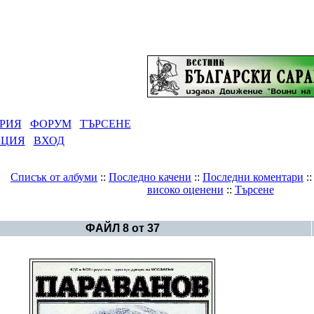
РИЯ
ФОРУМ
ТЪРСЕНЕ
АЦИЯ
ВХОД
Списък от албуми
::
Последно качени
::
Последни коментари
:
високо оценени
::
Търсене
Галерия
>
Карикатури и щуротии
ФАЙЛ 8 от 37