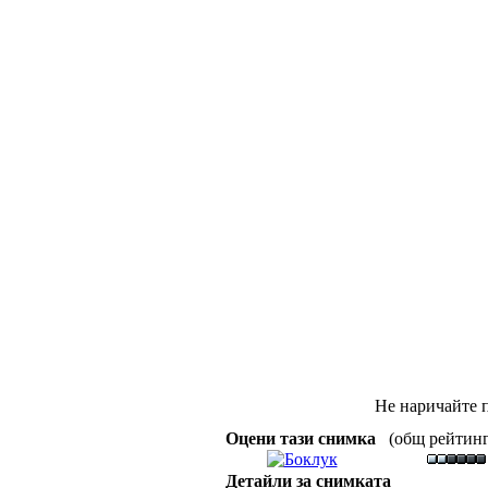
Не наричайте п
Оцени тази снимка
(общ рейтинг :
Детайли за снимката