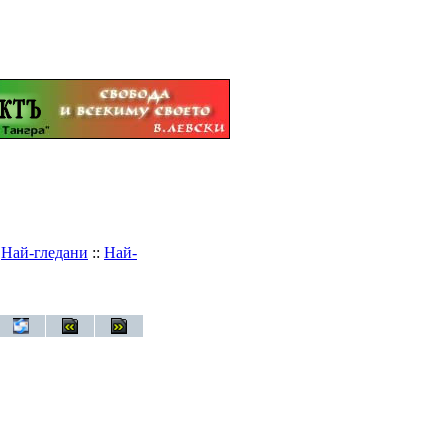
:
Най-гледани
::
Най-