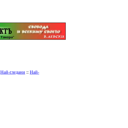
:
Най-гледани
::
Най-