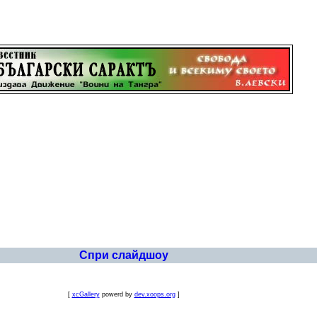
Спри слайдшоу
[
xcGallery
powerd by
dev.xoops.org
]