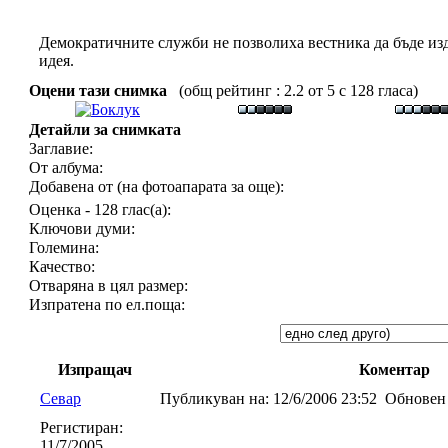
Демократичните служби не позволиха вестника да бъде изд
идея.
Оцени тази снимка
(общ рейтинг : 2.2 от 5 с 128 гласа)
Детайли за снимката
Заглавие:
От албума:
Добавена от (на фотоапарата за още):
Оценка - 128 глас(а):
Ключови думи:
Големина:
Качество:
Отваряна в цял размер:
Изпратена по ел.поща:
Изпращач
Коментар
Севар
Публикуван на:
12/6/2006 23:52
Обновен 
Регистиран:
11/7/2005