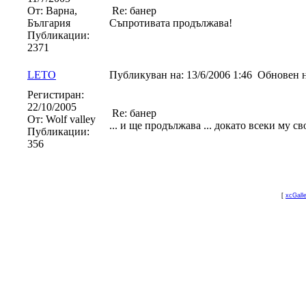
От:
Варна,
Re: банер
България
Съпротивата продължава!
Публикации:
2371
LETO
Публикуван на:
13/6/2006 1:46
Обновен н
Регистиран:
22/10/2005
Re: банер
От:
Wolf valley
... и ще продължава ... докато всеки му св
Публикации:
356
[
xcGall