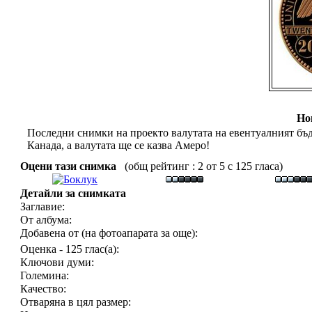
Но
Последни снимки на проекто валутата на евентуалният б
Канада, а валутата ще се казва Амеро!
Оцени тази снимка
(общ рейтинг : 2 от 5 с 125 гласа)
Детайли за снимката
Заглавие:
От албума:
Добавена от (на фотоапарата за още):
Оценка - 125 глас(а):
Ключови думи:
Големина:
Качество:
Отваряна в цял размер: