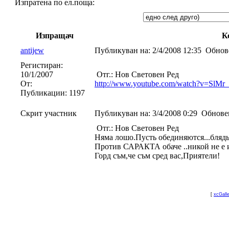
Изпратена по ел.поща:
Изпращач
К
antijew
Публикуван на:
2/4/2008 12:35
Обнов
Регистиран:
10/1/2007
Отг.: Нов Световен Ред
От:
http://www.youtube.com/watch?v=SlMr_a
Публикации:
1197
Скрит участник
Публикуван на:
3/4/2008 0:29
Обнове
Отг.: Нов Световен Ред
Няма лошо.Пусть обединяются...бля
Против САРАКТА обаче ..никой не е 
Горд съм,че съм сред вас,Приятели!
[
xcGall