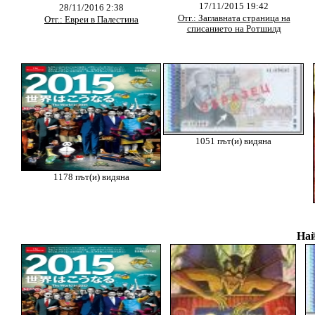
17/11/2015 19:42
28/11/2016 2:38
Отг.: Заглавната страница на
Отг.: Евреи в Палестина
списанието на Ротшилд
1051 път(и) видяна
1178 път(и) видяна
Най