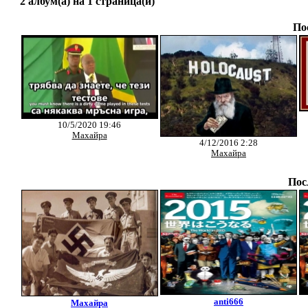
2 албум(а) на 1 страница(и)
По
10/5/2020 19:46
Махайра
4/12/2016 2:28
Махайра
Пос
anti666
Махайра