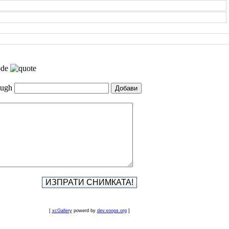
[
xcGallery
powerd by
dev.xoops.org
]