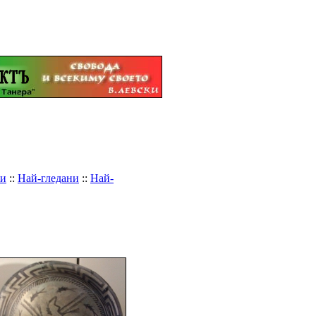
ри
::
Най-гледани
::
Най-