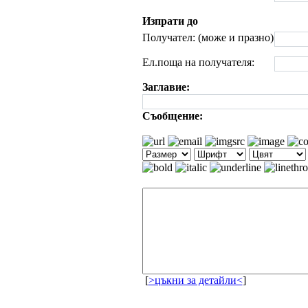
Изпрати до
Получател: (може и празно)
Ел.поща на получателя:
Заглавие:
Съобщение:
[
>цъкни за детайли<
]