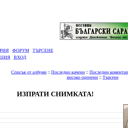
РИЯ
ФОРУМ
ТЪРСЕНЕ
АЦИЯ
ВХОД
Списък от албуми
::
Последно качени
::
Последни комента
високо оценени
::
Търсене
ИЗПРАТИ СНИМКАТА!