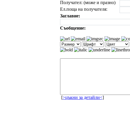
Получател: (може и празно)
Ел.поща на получателя:
Заглавие:
Съобщение:
[
>цъкни за детайли<
]