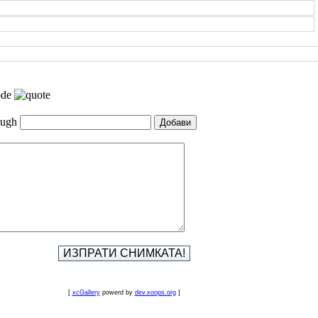
[
xcGallery
powerd by
dev.xoops.org
]