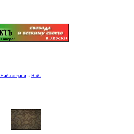
:
Най-гледани
::
Най-