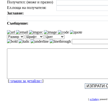
Получател: (може и празно)
Ел.поща на получателя:
Заглавие:
Съобщение:
[
>цъкни за детайли<
]
[
xcGallery
powerd