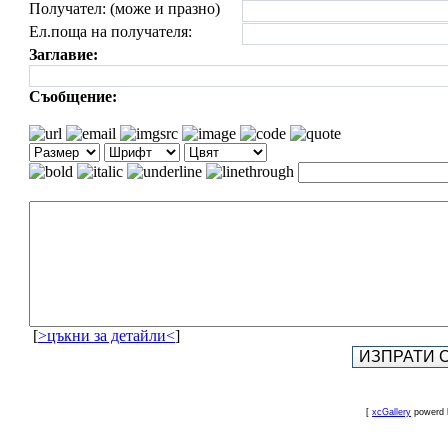
Получател: (може и празно)
Ел.поща на получателя:
Заглавие:
Съобщение:
[
>цъкни за детайли<
]
[
xcGallery
powerd