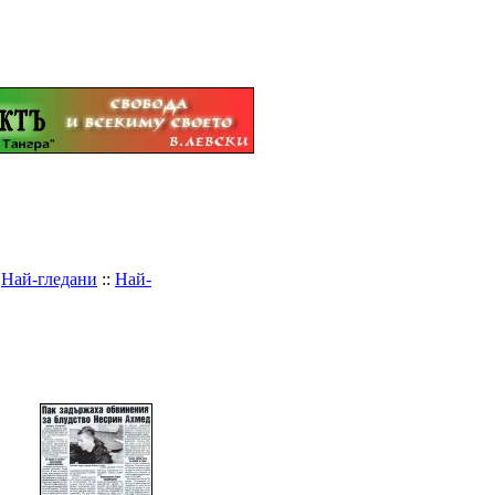
:
Най-гледани
::
Най-