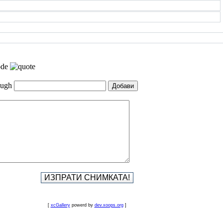
[
xcGallery
powerd by
dev.xoops.org
]