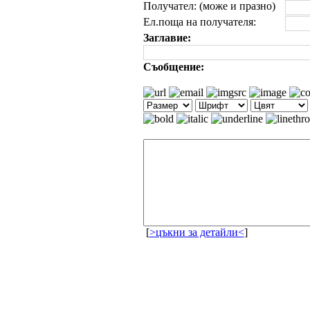
Получател: (може и празно)
Ел.поща на получателя:
Заглавие:
Съобщение:
[
>цъкни за детайли<
]