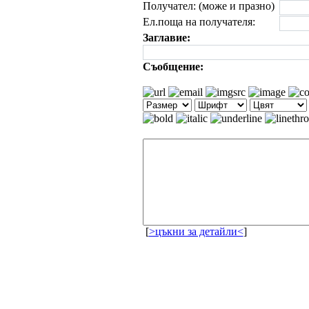
Получател: (може и празно)
Ел.поща на получателя:
Заглавие:
Съобщение:
[
>цъкни за детайли<
]