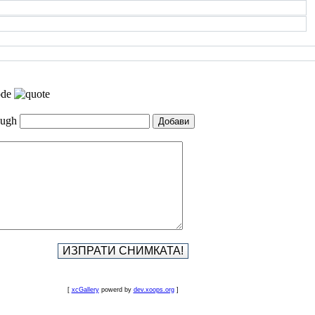
[
xcGallery
powerd by
dev.xoops.org
]