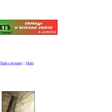
:
Най-гледани
::
Най-