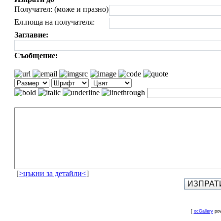
Получател: (може и празно)
Ел.поща на получателя:
Заглавие:
Съобщение:
[
>цъкни за детайли<
]
[
xcGallery
pow