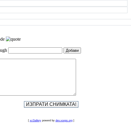
[
xcGallery
powerd by
dev.xoops.org
]