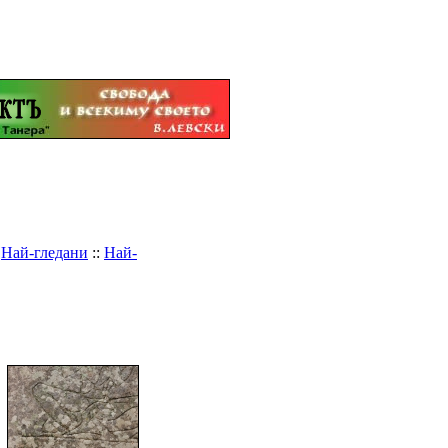
:
Най-гледани
::
Най-