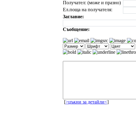
Получател: (може и празно)
Ел.поща на получателя:
Заглавие:
Съобщение:
[
>цъкни за детайли<
]