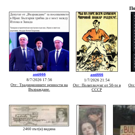
По
anti666
anti666
8/7/2026 17:56
1/7/2026 21:54
Отг.: Традиционните ценности на
Отг.: Политлозунг от 50-те в
Отг
Възраждане.
СССР
2460 път(и) видяна