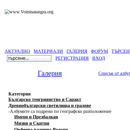
АКТУАЛНО
МАТЕРИАЛИ
ГАЛЕРИЯ
ФОРУМ
ТЪРСЕН
РЕГИСТРАЦИЯ
ВХОД
Галерия
Списък от албу
Категория
Българско тенгриянство и Саракт
Древнобългарски светилища и градове
-Албумите са подрени по географско разположение
Имеон и Предбалкан
Мизия и Скития
Орфеева планина-Родопи