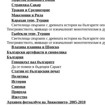
Странджа-Сакар
Тракия и Средногорие
Македония и Рила
Карахан тепе, Турция
Светилища свързани с древната история на българите опи
Тенгриянството, явяващо се изначалният монотеитеизъм в д
Гьобекли тепе, Турция
Светилища свързани с древната история на българите опи
Тенгриянството, явяващо се изначалният монотеитеизъм в д
Влахина планина и Шопско
Български артефакти и символика
България
Геноцидът над българите
Да се помни в бъдещия Саракт
Статии от българския печат
Политика
История
Снимки
Природа
Изкуство
Архивен фотоалбум на Движението, 2005-2010