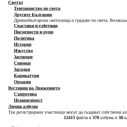
Светът
Тенгрианство по света
Другите Българии
Древнобългарски светилища и градове по света. Волжска
Свастики и елбетици
Писмености и руни
Политика
История
Изкуство
Заговори
Снимки
Загадки
Карикатури
Оръжия
Вестници на Движението
Съпротива
Независимост
Лични албуми
Тук регистрирани участници могат да създават собствени а
12415
файла в
370
албума и
38
к