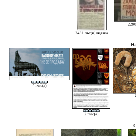
2290
2431 път(и) видяна
На
4 глас(а)
2 глас(а)
С