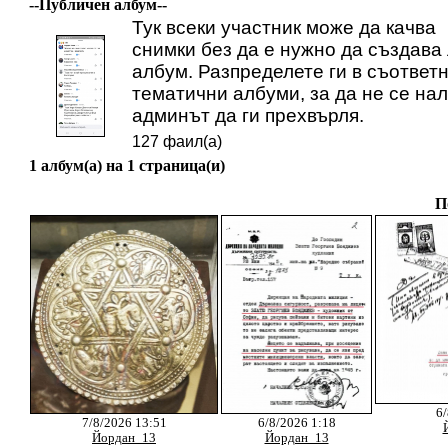
--Публичен албум--
Тук всеки участник може да качва
снимки без да е нужно да създава
албум. Разпределете ги в съответ
тематични албуми, за да не се на
админът да ги прехвърля.
127 фаил(а)
1 албум(а) на 1 страница(и)
П
6/
7/8/2026 13:51
6/8/2026 1:18
Йордан_13
Йордан_13