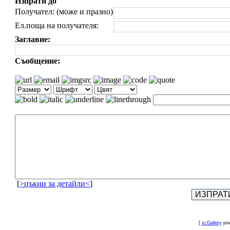
Изпрати до
Получател: (може и празно)
Ел.поща на получателя:
Заглавие:
Съобщение:
[
>цъкни за детайли<
]
[
xcGallery
pow