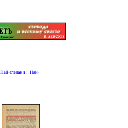
:
Най-гледани
::
Най-