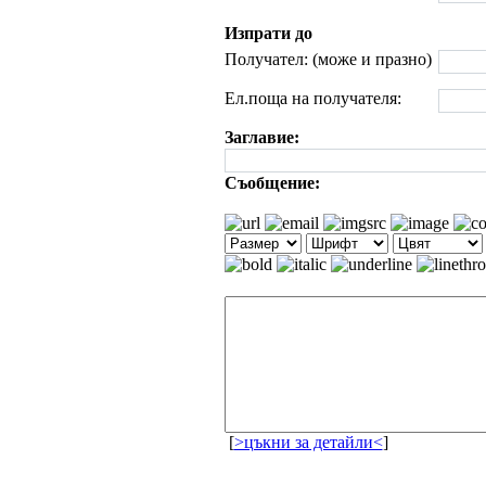
Изпрати до
Получател: (може и празно)
Ел.поща на получателя:
Заглавие:
Съобщение:
[
>цъкни за детайли<
]