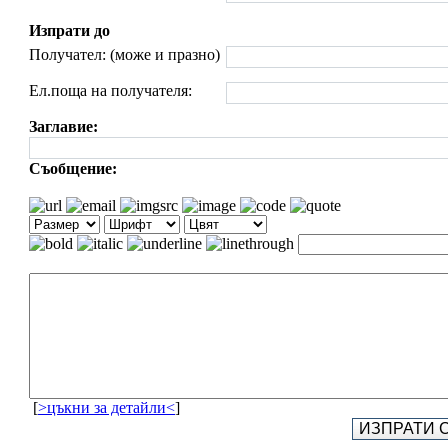
Изпрати до
Получател: (може и празно)
Ел.поща на получателя:
Заглавие:
Съобщение:
[
>цъкни за детайли<
]