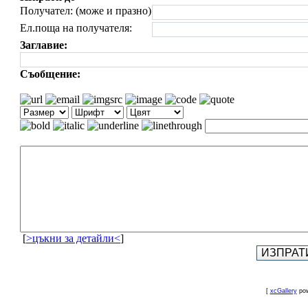
Получател: (може и празно)
Ел.поща на получателя:
Заглавие:
Съобщение:
[
>цъкни за детайли<
]
[
xcGallery
pow