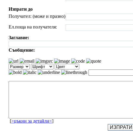
Изпрати до
Получател: (може и празно)
Ел.поща на получателя:
Заглавие:
Съобщение:
[
>цъкни за детайли<
]