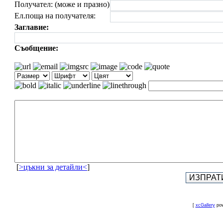
Получател: (може и празно)
Ел.поща на получателя:
Заглавие:
Съобщение:
[
>цъкни за детайли<
]
[
xcGallery
pow