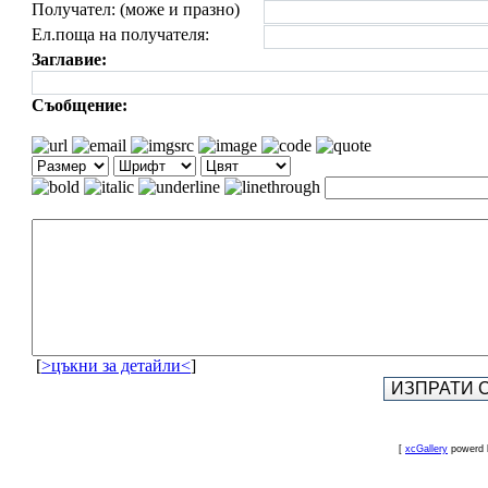
Получател: (може и празно)
Ел.поща на получателя:
Заглавие:
Съобщение:
[
>цъкни за детайли<
]
[
xcGallery
powerd