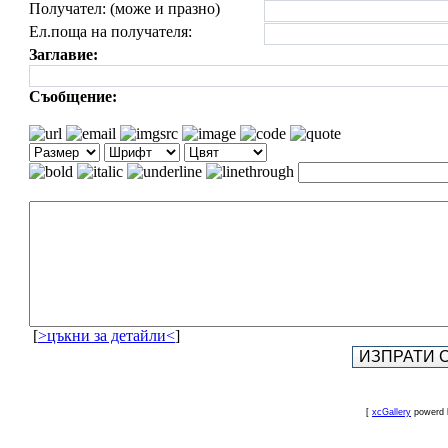
Получател: (може и празно)
Ел.поща на получателя:
Заглавие:
Съобщение:
[
>цъкни за детайли<
]
[
xcGallery
powerd