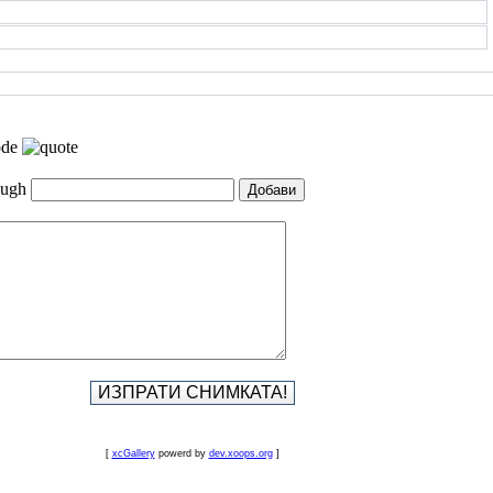
[
xcGallery
powerd by
dev.xoops.org
]