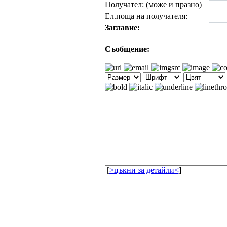
Получател: (може и празно)
Ел.поща на получателя:
Заглавие:
Съобщение:
[
>цъкни за детайли<
]