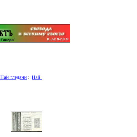
:
Най-гледани
::
Най-