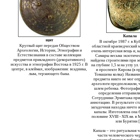
Капала
щит
В октябре 1987 г. в К
Круглый щит передан Обществом
областной краеведческий 
Археологии, Истории, Этнографии и
очень интересная вещь и, ка
Естествознания в составе коллекции
Самары весьма экзотичес
предметов прикладного (декоративного)
найдена строителями при з
искусства и этнографии Востока в 1925 г. В
на глубине 1,5 м на углу ул
центре, в клеймах, изображения: всадника,
и проспекте Кирова (в 
льва, терзающего быка.
Томашева колка). Названи
предмета никто не мог оп
археологи предположили, ч
шлем ребенка. Фотографи
определения отправили
Сотрудники Эрмитажа при
аннотацию. В результате ста
загадочная находка ничто 
капалы. Изготовлена она 
половине XVIII - XIX вв. в
или Бурятии [
Капала – это ритуальная 
части человеческого че