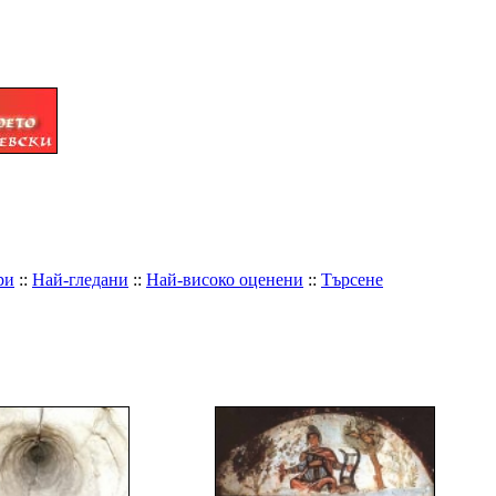
ри
::
Най-гледани
::
Най-високо оценени
::
Търсене
ИМЕ НА ФАЙЛА
+
-
ДАТА
+
-