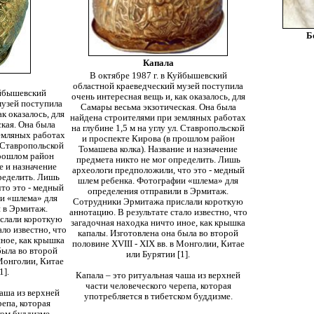
Б
Капала
В октябре 1987 г. в Куйбышевский
областной краеведческий музей поступила
уйбышевский
очень интересная вещь и, как оказалось, для
музей поступила
Самары весьма экзотическая. Она была
к оказалось, для
найдена строителями при земляных работах
кая. Она была
на глубине 1,5 м на углу ул. Ставропольской
емляных работах
и проспекте Кирова (в прошлом район
. Ставропольской
Томашева колка). Название и назначение
прошлом район
предмета никто не мог определить. Лишь
е и назначение
археологи предположили, что это - медный
ределить. Лишь
шлем ребенка. Фотографии «шлема» для
то это - медный
определения отправили в Эрмитаж.
и «шлема» для
Сотрудники Эрмитажа прислали короткую
 в Эрмитаж.
аннотацию. В результате стало известно, что
слали короткую
загадочная находка ничто иное, как крышка
ло известно, что
капалы. Изготовлена она была во второй
иное, как крышка
половине XVIII - XIX вв. в Монголии, Китае
была во второй
или Бурятии [1].
 Монголии, Китае
1].
Капала – это ритуальная чаша из верхней
части человеческого черепа, которая
чаша из верхней
употребляется в тибетском буддизме.
репа, которая