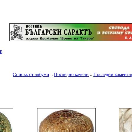
Е
Списък от албуми
::
Последно качени
::
Последни комента
Галерия
>
Лични албуми
>
iss
Стенописи